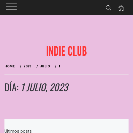
Skip
to
content
INDIE CLUB
HOME
2023
JULIO
1
DÍA:
1 JULIO, 2023
LA DROGA FAVORITA DE ISLA DE CARAS
Ultimos posts