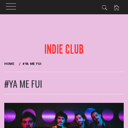
Skip
to
content
INDIE CLUB
HOME
#YA ME FUI
#YA ME FUI