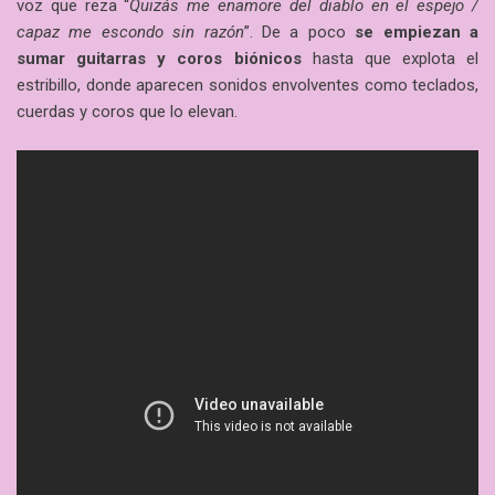
voz que reza “
Quizás me enamore del diablo en el espejo /
capaz me escondo sin razón
”. De a poco
se empiezan a
sumar guitarras y coros biónicos
hasta que explota el
estribillo, donde aparecen sonidos envolventes como teclados,
cuerdas y coros que lo elevan.