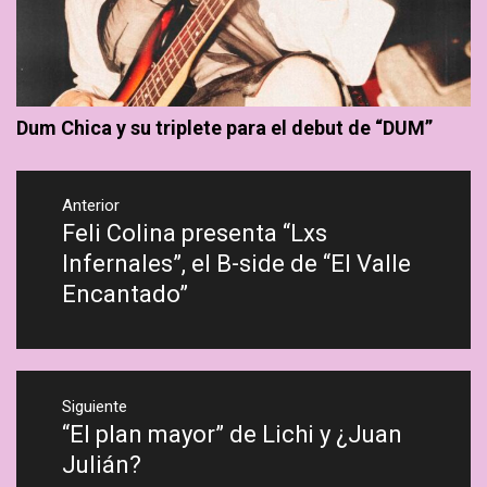
Dum Chica y su triplete para el debut de “DUM”
Navegación
de
Anterior
Feli Colina presenta “Lxs
Previous
entradas
post:
Infernales”, el B-side de “El Valle
Encantado”
Siguiente
“El plan mayor” de Lichi y ¿Juan
Next
post:
Julián?